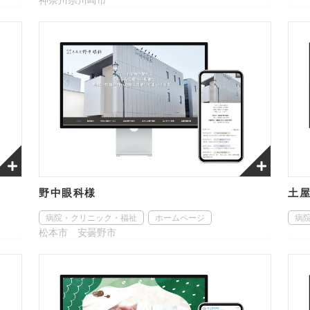
野中眼科様
土
病院・クリニック・福祉
ホームページ
病
松本市 安曇野市