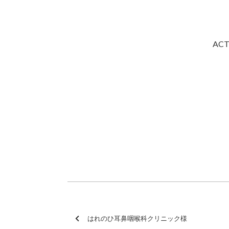
AC
はれのひ耳鼻咽喉科クリニック様