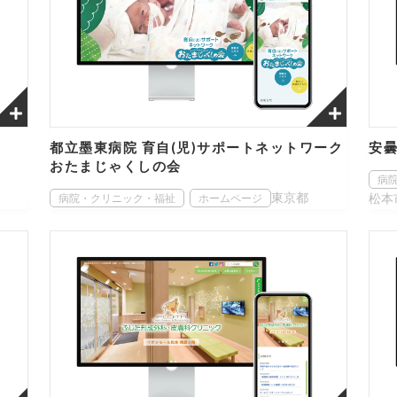
都立墨東病院 育自(児)サポートネットワーク
安
おたまじゃくしの会
病
東京都
松本
病院・クリニック・福祉
ホームページ