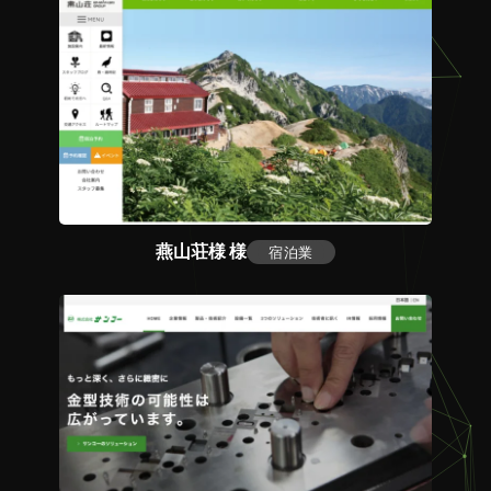
燕山荘様 様
宿泊業