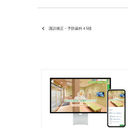
諏訪矯正・予防歯科４S様