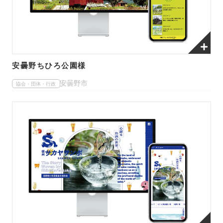
安曇野ちひろ公園様
安曇野市
協会・団体・行政