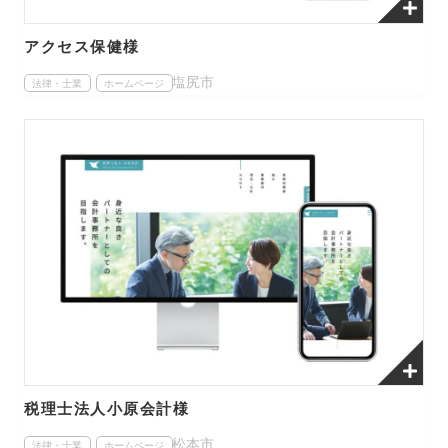
アクセス保健様
塩尻市
法律・士業
ホームページ
税理士法人小原会計様
松本市
法律・士業
ホームページ