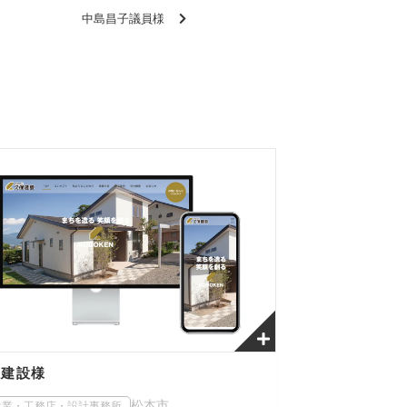
中島昌子議員様
保建設様
松本市
設業・工務店・設計事務所