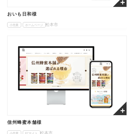
おいも日和様
松本市
小売業
ホームページ
信州蜂蜜本舗様
松本市
小売業
ECサイト