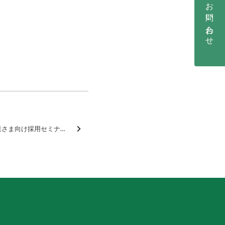
お問い合わせ
【9/12(木)開催】中小企業さま向け採用セミナー 〜Webを活用して求人応募を増やすコツを公開〜